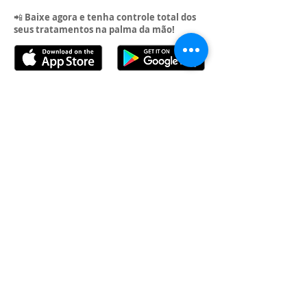
📲
Baixe agora e tenha controle total dos
seus tratamentos na palma da mão!
Entre em Contato
(83) 3566-5685
(83) 9.9307-9962
(83) 9.9370-8500
Social